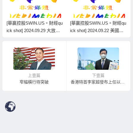
[華贏控股SWIN.US。財經qu
[華贏控股SWIN.US。財經qu
ick shot] 2024.09.29 大放水 !
ick shot] 2024.09.22 美國啟
注入流動性，港股開展升浪 /
動減息週期，美元、英鎊、
月線圖預視10月份股市、匯
日圓、黃金、白銀、石油走
市、商品走勢 #solomonjfz
勢如何?
上壹篇
下壹篇
窄幅橫行待突破
香港特首李家超發布上任以來首份施政報告