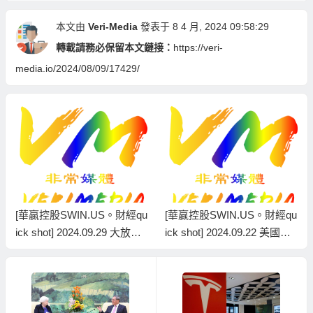
本文由
Veri-Media
發表于 8 4 月, 2024 09:58:29
轉載請務必保留本文鏈接：
https://veri-
media.io/2024/08/09/17429/
[華贏控股SWIN.US。財經qu
[華贏控股SWIN.US。財經qu
ick shot] 2024.09.29 大放水 !
ick shot] 2024.09.22 美國啟
注入流動性，港股開展升浪 /
動減息週期，美元、英鎊、
月線圖預視10月份股市、匯
日圓、黃金、白銀、石油走
市、商品走勢 #solomonjfz
勢如何?