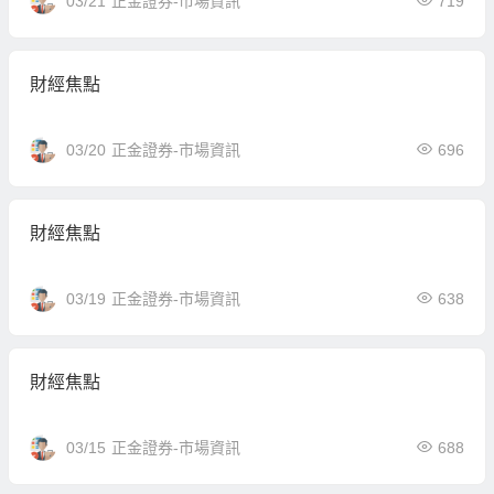
03/21
正金證券-市場資訊
719
財經焦點
03/20
正金證券-市場資訊
696
財經焦點
03/19
正金證券-市場資訊
638
財經焦點
03/15
正金證券-市場資訊
688