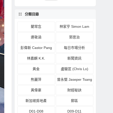
分類目錄
藺常念
林家亨 Simon Lam
連敬涵
郭思治
彭偉新 Castor Pang
每日市場分析
林嘉麒 K.K.
新聞資訊
黃金
盧駿匡 (Chris Lo)
熊麗萍
曾永堅 Jaseper Tsang
黃偉豪
財經秘訣
新加坡房地產
郵區
D01-D08
D09-D11