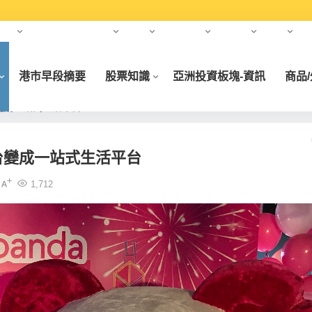
年）
合作夥伴
元宇宙
財經
財經大師
基金會
科創
港市早段摘要
股票知識
亞洲投資板塊-資訊
商品
平台變成一站式生活平台
賣平台變成一站式生活平台
1,712