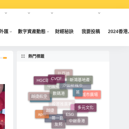
報告
中東投資
亞洲投資
美國納斯達克資本市場
免責聲明
/外匯
數字資產動態
財經秘訣
我要投稿
2024香
熱門標籤
CVCF
比亞迪
新鴻基地產
數碼港
茶
HGC環電
越捷航空
沙田新城市廣場
中國電力
新城市廣場
越捷
多元文化
ESG
馬來西亞
apm
投資推廣署
工展會
友邦
中銀香港
一帶一路