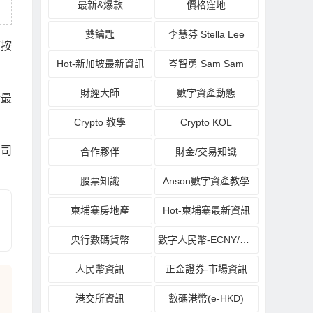
最新&爆款
價格窪地
雙鑰匙
李慧芬 Stella Lee
務按
Hot-新加坡最新資訊
岑智勇 Sam Sam
財經大師
數字資產動態
情最
Crypto 教學
Crypto KOL
公司
合作夥伴
財金/交易知識
股票知識
Anson數字資產教學
柬埔寨房地產
Hot-柬埔寨最新資訊
央行數碼貨幣
數字人民幣-ECNY/DCEP
人民幣資訊
正金證券-市場資訊
港交所資訊
數碼港幣(e-HKD)