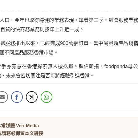
人口，今年也取得穩健的業務表現。單看第三季，到會服務業
活百貨的快商務業務則按年上升近一成。
送遞服務推出以來，已經完成
900
萬張訂單，當中屬蛋類產品銷
個不同產品服務香港市場。
對手亦有意在香港探索無人機送遞。賴偉昕指，
foodpanda
母
遞，未來會密切關注是否可將經驗引進香港。
常媒體 Veri-Media
載請務必保留本文鏈接