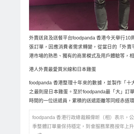
外賣送貨及送餐平台
foodpanda
香港今天舉行
10
張訂單，因應消費者需求轉變，從當日的「外賣
港市場的熟悉、獨有的商業模式及用戶體驗等，
港人外賣最愛買米線和日本雞蛋
foodpanda
香港整理十年來的數據，並製作「十
之最則是日本雞蛋。至於
foodpanda
最「大」訂
時間的一位送遞員，累積的送遞距離等同經赤道
foodpanda
香港行政總裁賴偉昕（相）表示，公
季整體訂單量保持穩定，到會服務業務按年上