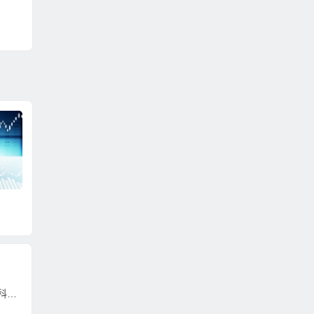
14個月新高| 成交突破
美聯儲穆薩勒姆認為
News C
3000億元| 港股高收79
美國經濟增長可能會
SION
5點
大大低於趨勢
S INC
生產力局10月29至30日舉辦「政府資助及科技博覽2024」