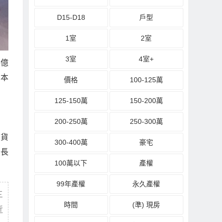
D15-D18
戶型
1室
2室
3室
4室+
5
億
、本
價格
100-125萬
125-150萬
150-200萬
200-250萬
250-300萬
百貨
300-400萬
豪宅
最長
100萬以下
產權
99年產權
永久產權
三
時間
(準) 現房
近