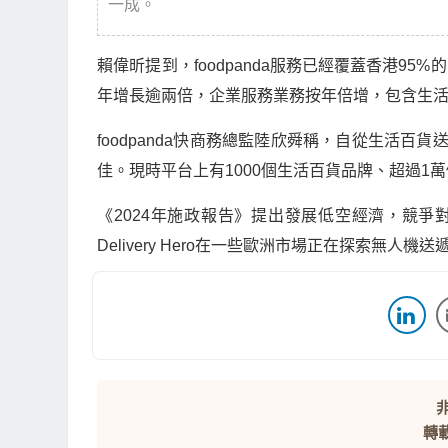
一成。
賴偉昕提到，
foodpanda
服務已經覆蓋香港
95%
的
年增長逾兩倍，企業服務業務按年倍增，包含生
foodpanda
快商務總監陸欣舜稱，自從生活百貨
佳。現時平台上有
1000
個生活百貨品牌、超過
1
萬
《
2024
年施政報告》提出發展低空經濟，競爭
Delivery Hero
在一些歐洲市場正在探索無人機送
非
轉