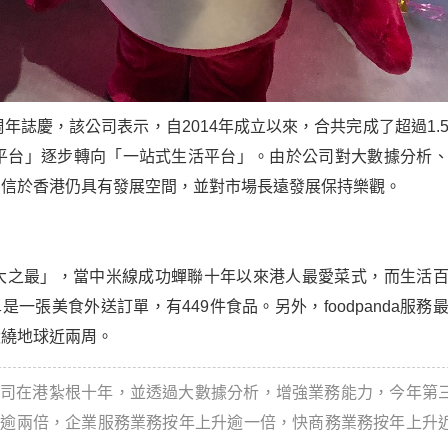
周年誌慶，該公司表示，自
2014
年成立以來，合共完成了超過
1.
平台」逐步轉向「一站式生活平台」。由於公司對大數據分析
相信於香港仍具有發展空間，並對市場長遠發展保持樂觀。
大之最」，當中米線成功蟬聯十年以來港人最愛菜式，而生活
單是一張美食外送訂單，有
449
件食品。另外，
foodpanda
服務
環繞地球近兩周。
司在港紮根十年，並透過大數據分析，增強業務能力，今年第
升逾兩倍，企業服務業務按年上升逾一倍，快商務業務按年上升