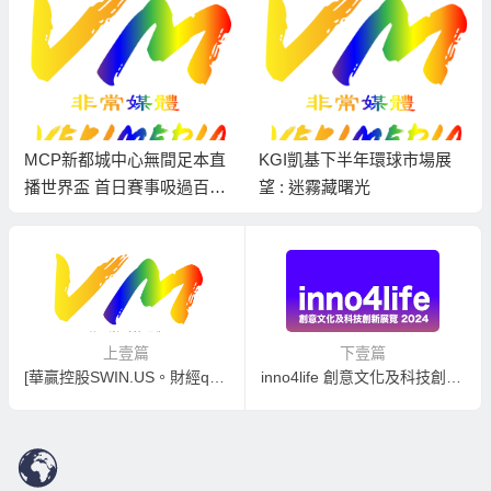
MCP新都城中心無間足本直
KGI凱基下半年環球市場展
播世界盃 首日賽事吸過百球
望 : 迷霧藏曙光
迷齊聚商場觀賽
上壹篇
下壹篇
[華贏控股SWIN.US。財經quick shot] 2024.09.29 大放水 ! 注入流動性，港股開展升浪 / 月線圖預視10月份股市、匯市、商品走勢 #solomonjfz
inno4life 創意文化及科技創新展覽 2024 | 10月4日至6日灣仔會展