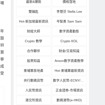
最新&爆款
價格窪地
商場
雙鑰匙
李慧芬 Stella Lee
Hot-新加坡最新資訊
岑智勇 Sam Sam
今年
財經大師
數字資產動態
，鼓
Crypto 教學
Crypto KOL
深圳
合作夥伴
財金/交易知識
獎賞
萬寧
股票知識
Anson數字資產教學
，成
柬埔寨房地產
Hot-柬埔寨最新資訊
為受
央行數碼貨幣
數字人民幣-ECNY/DCEP
人民幣資訊
正金證券-市場資訊
港交所資訊
數碼港幣(e-HKD)