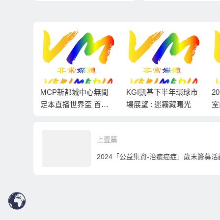
萬
10%
快綫出
MCP新都城中心無間
KGI凱基下半年環球市
2
唯一兼容
足本直播世界盃 首日
場展望 : 迷霧藏曙光
室
碼付費
賽事吸過百球迷齊聚
O
商場觀賽
m
上壹篇
2024「公益集資-治癒癌症」歲末籌募活