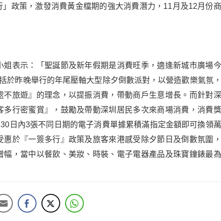
行」政策，激發消費黃金檔期的強大消費潛力，
11
月及
12
月份
小姐表示：「聖誕節及新年假期是消費旺季，適逢新城市廣場
括於昨晚舉行的年尾壓軸大型除夕倒數派對，以營造歡樂氣氛
處不旅遊』的理念，以提振消費，帶動商戶生意增長。而針對
客多行密蜜賞』，鼓勵及帶動深圳居民多次來商場消費，消費
憑
30
日內
3
張不同日期的電子消費單據累積滿指定金額即可換領
受惠於『一簽多行』政策及旅客來港感受除夕節日及倒數氛圍
增幅，當中以餐飲、美妝、時裝、電子電器產品及珠寶鐘錶最