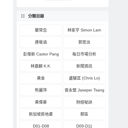
分類目錄
藺常念
林家亨 Simon Lam
連敬涵
郭思治
彭偉新 Castor Pang
每日市場分析
林嘉麒 K.K.
新聞資訊
黃金
盧駿匡 (Chris Lo)
熊麗萍
曾永堅 Jaseper Tsang
黃偉豪
財經秘訣
新加坡房地產
郵區
D01-D08
D09-D11