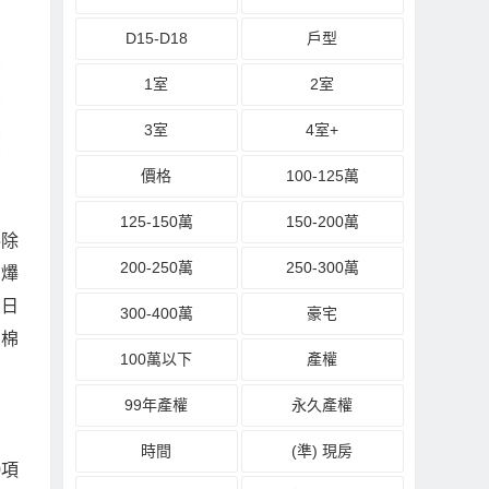
D15-D18
戶型
1室
2室
3室
4室+
價格
100-125萬
125-150萬
150-200萬
5
除
200-250萬
250-300萬
𤒹
當日
300-400萬
豪宅
費棉
100萬以下
產權
99年產權
永久產權
時間
(準) 現房
0
項