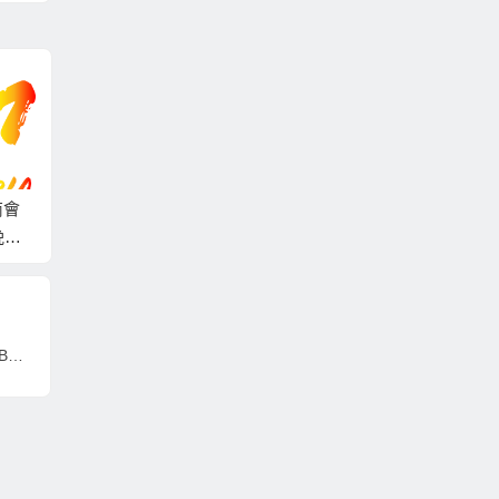
商會
中銀人壽推客戶尊享
MCP新都城中心「無
MHT
晚宴
「安心灣區·享老頤
制限睇波派對！」逾
療機構
2萬
居」體驗計劃
千球迷凌晨逼爆商場
來西
見證世界盃王者誕生
全球最大指數MSCI將中國電力ESG評級至BBB級 勇奪4項ESG權威獎項