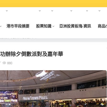
年）
合作夥伴
元宇宙
財經
財經大師
基金會
科創
港市早段摘要
股票知識
亞洲投資板塊-資訊
商品
功辦除夕倒數派對及嘉年華
成功辦除夕倒數派對及嘉年華
880