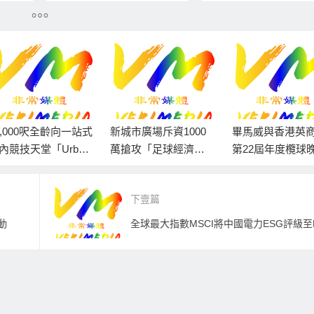
中秋好禮 料帶動消費熱潮
0,000呎全齡向一站式
新城市廣場斥資1000
畢馬威與香港英
內競技天堂「Urban
萬搶攻「足球經濟」
第22屆年度欖球
ps 動域空間」Warga
料帶動世界盃期間人
為牽手香港籌得4
e 場地登場
流及營業額雙位數增
港元善款
下壹篇
幅
動