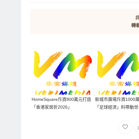
非
轉
HomeSquare斥資800萬元打造
新城市廣場斥資1000
「香港家居折2026」
「足球經濟」料帶動世
間人流及營業額雙位數