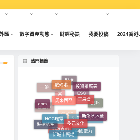
報告
中東投資
亞洲投資
美國納斯達克資本市場
免責聲明
/外匯
數字資產動態
財經秘訣
我要投稿
2024香
熱門標籤
數碼港
越捷
投資推廣署
馬來西亞
工展會
一帶一路
apm
ESG
HGC環電
友邦
茶
新鴻基地產
多元文化
比亞迪
越捷航空
沙田新城市廣場
CVCF
新城市廣場
中國電力
中銀香港