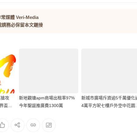
常媒體 Veri-Media
載請務必保留本文鏈接
萬搶攻
新地觀塘apm商場出租率97%
新城市廣場斥資逾5千萬優化
界盃期
今年聖誕推廣費1300萬
4萬平方呎七樓戶外空中花園
增幅
全新NTP Sky Garden升級登