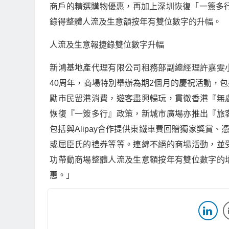
商戶的精選購物優惠，再加上深圳恢復「一簽多
錄得整體人流及生意額按年有雙位數字的升幅。
人流及生意報捷錄雙位數字升幅
新鴻基地產代理有限公司租務部副總經理許嘉雯
40
周年，商場特別舉辦為期
2
個月的慶祝活動，包
勵市民留港消費，遊客盡興暢玩，貫徹香港『無
恢復『一簽多行』政策，新城市廣場亦推出『旅
包括與
Alipay
合作提供東鐵車費回贈獨家獎賞、
或屈臣氏的禮券等等。連綿不絕的商場活動，並
功帶動商場整體人流及生意額按年有雙位數字的
惠。」