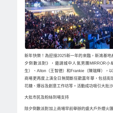
新年快樂！為迎接
2025
新一年的來臨，新鴻基地
夕倒數派對》，邀請城中人氣男團
MIRROR
小
生）、
Alton
（王智德）和
Frankie
（陳瑞輝），
商場更再度上演全日無間斷狂歡嘉年華，包括街
花糖、爆谷及創意工作坊等。活動成功吸引大批
大批市民及粉絲到場支持
除夕倒數派對加上商場早前舉辦的盛大戶外煙火