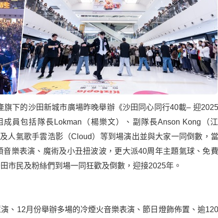
產旗下的沙田新城市廣場昨晚舉辦《沙田同心同行
40
載
–
迎
202
組成員包括隊長
Lokman
（楊樂文）、副隊長
Anson Kong
（江
以及人氣歌手雲浩影（
Cloud
）等到場演出並與大家一同倒數，
頭音樂表演、魔術及小丑扭波波，更大派
40
周年主題氣球、免
沙田市民及粉絲們到場一同狂歡及倒數，迎接
2025
年。
匯演、
12
月份舉辦多場的冷煙火音樂表演、節日燈飾佈置、逾
12