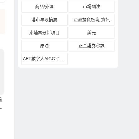
商品/外匯
市場關注
港市早段摘要
亞洲投資板塊-資訊
柬埔寨最新項目
美元
原油
正金證券秒課
AET數字人AIGC平台發布會
逾
場