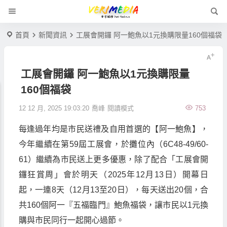
首頁
新聞資訊
工展會開鑼 阿一鮑魚以1元換購限量160個福袋
工展會開鑼 阿一鮑魚以1元換購限量
160個福袋
12 12 月, 2025 19:03:20
喬峰
閱讀模式
753
每逢過年均是市民送禮及自用首選的【阿一鮑魚】，
今年繼續在第
59
屆工展會，於攤位內（
6C48-49/60-
61
）繼續為市民送上更多優惠，除了配合「工展會開
鑼狂賞周」會於明天（
2025
年
12
月
13
日）開幕日
起，一連
8
天（
12
月
13
至
20
日），每天送出
20
個，合
共
160
個阿一『五福臨門』鮑魚福袋，讓市民以
1
元換
購與市民同行一起開心過節。