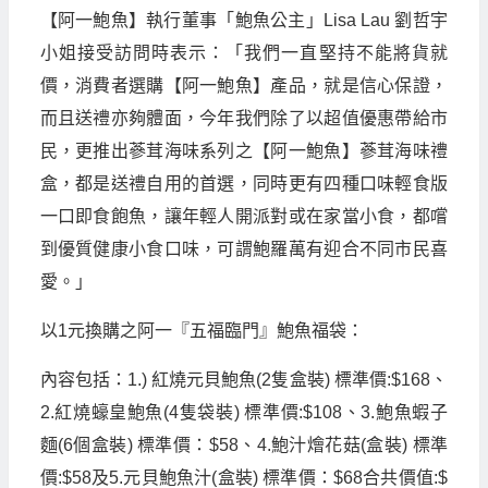
【阿一鮑魚】執行董事「鮑魚公主」
Lisa Lau
劉哲宇
小姐接受訪問時表示：「我們一直堅持不能將貨就
價，消費者選購【阿一鮑魚】產品，就是信心保證，
而且送禮亦夠體面，今年我們除了以超值優惠帶給市
民，更推出蔘茸海味系列之【阿一鮑魚】蔘茸海味禮
盒，都是送禮自用的首選，同時更有四種口味輕食版
一口即食飽魚，讓年輕人開派對或在家當小食，都嚐
到優質健康小食口味，可謂鮑羅萬有迎合不同市民喜
愛。」
以
1
元換購之阿一『五福臨門』鮑魚福袋：
內容包括：
1.)
紅燒元貝鮑魚
(2
隻盒裝
)
標準價
:$168
、
2.
紅燒蠔皇鮑魚
(4
隻袋裝
)
標準價
:$108
、
3.
鮑魚蝦子
麵
(6
個盒裝
)
標準價：
$58
、
4.
鮑汁燴花菇
(
盒裝
)
標準
價
:$58
及
5.
元貝鮑魚汁
(
盒裝
)
標準價：
$68
合共價值
:$