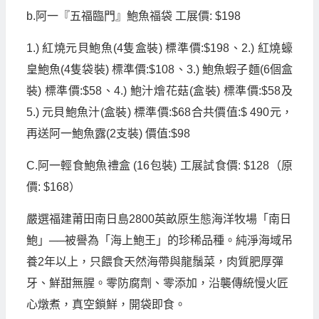
b.
阿一『五福臨門』鮑魚福袋
工展價
: $198
1.)
紅燒元貝鮑魚
(4
隻盒裝
)
標準價
:$198
、
2.)
紅燒蠔
皇鮑魚
(4
隻袋裝
)
標準價
:$108
、
3.)
鮑魚蝦子麵
(6
個盒
裝
)
標準價
:$58
、
4.)
鮑汁燴花菇
(
盒裝
)
標準價
:$58
及
5.)
元貝鮑魚汁
(
盒裝
)
標準價
:$68
合共價值
:$ 490
元，
再送阿一鮑魚露
(2
支裝
)
價值
:$98
C.
阿一輕食鮑魚禮盒
(16
包裝
)
工展試食價
: $128
（原
價
: $168
）
嚴選福建莆田南日島
2800
英畝原生態海洋牧場「南日
鮑」──被譽為「海上鮑王」的珍稀品種。純淨海域吊
養
2
年以上，只餵食天然海帶與龍鬚菜，肉質肥厚彈
牙、鮮甜無腥。零防腐劑、零添加，沿襲傳統慢火匠
心燉煮，真空鎖鮮，開袋即食。