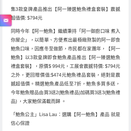
集
3
款皇牌產品推出【阿一臻選鮑魚禮盒套裝】震撼
超值價
: $794
元
同時今年【阿一鮑魚】繼續秉持「阿一御廚口味
煮入
你屋企」，以簡單、方便煮出最極緻熬製的阿一即食
鮑魚口味，因應冬至做節，市民都在家團年，【阿一
鮑魚】以
3
款皇牌即食鮑魚產品推出【阿一臻選鮑魚
禮盒套裝】，原價
$ 994
元，工展會震撼特價
: $794
元
之外，更回贈價值
:$474
元鮑魚禮品套裝，絕對是震
撼超值價。精選鮑魚產品低至
7
折，鮑魚多買多送，
今年鮑魚贈品由買
3
送
2(
鮑魚禮品
)
加碼買
3
送
3(
鮑魚禮
品
)
，大家鮑保滿載而歸
。
「鮑魚公主」
Lisa Lau
：選購【阿一鮑魚】產品
就是
信心保證