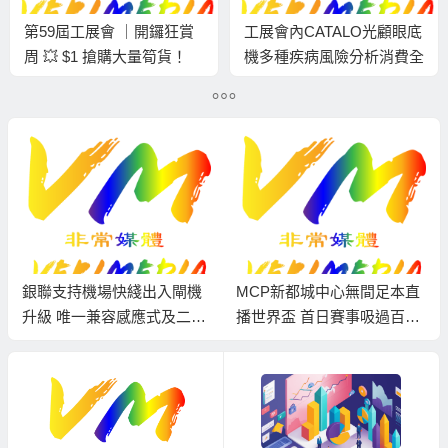
第59屆工展會 ｜開鑼狂賞
工展會內CATALO光顧眼底
周 💥 $1 搶購大量筍貨！
機多種疾病風險分析消費全
數可用來買產品
銀聯支持機場快綫出入閘機
MCP新都城中心無間足本直
升級 唯一兼容感應式及二維
播世界盃 首日賽事吸過百球
碼付費乘車
迷齊聚商場觀賽