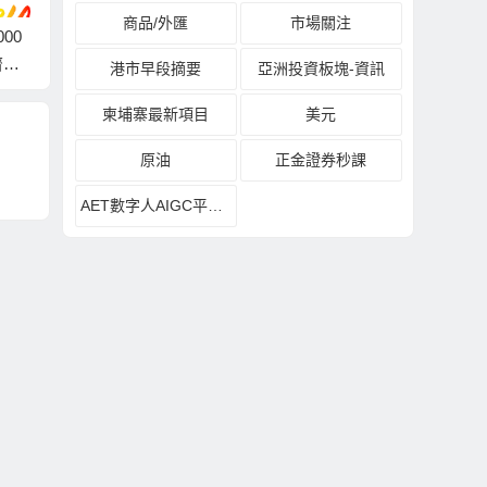
商品/外匯
市場關注
00
畢馬威與香港英商會
金紫荊女企業家協會
MCP
濟」
第22屆年度欖球晚宴
首度帶領青委代表走
制限
港市早段摘要
亞洲投資板塊-資訊
間人
為牽手香港籌得42萬
進立法會 與陳曼琪及
千球
柬埔寨最新項目
美元
數增
港元善款
文頴怡議員作深度交
見證
流《五年規劃建議
原油
正金證券秒課
書》
AET數字人AIGC平台發布會