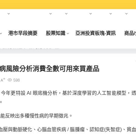
年）
合作夥伴
元宇宙
財經
財經大師
基金會
科創
港市早段摘要
股票知識
亞洲投資板塊-資訊
商品
病風險分析消費全數可用來買產品
疾病風險分析消費全數可用來買產品
598
，今年更特設
AI
眼底機分析，基於深度學習的人工智能模型，
。
此能反映出多種慢性病的早期徵兆。
血壓與動脈硬化、心腦血管疾病
/
腦腫瘤、認知症
(
失智症
)
、貧