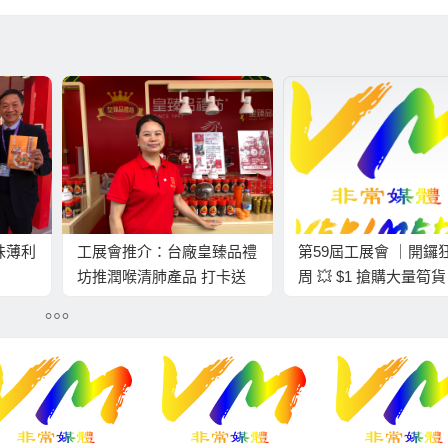
味薄利
工展會推介：台廠皇臻品禮
第59屆工展會 ｜開鑼
坊推潤喉清肺產品 打卡送
周 💥 $1 搶購大量筍
手工製陳年柚子參