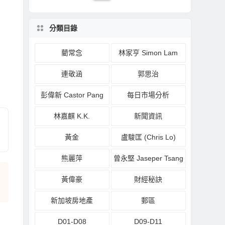
分類目錄
藺常念
林家亨 Simon Lam
連敬涵
郭思治
彭偉新 Castor Pang
每日市場分析
林嘉麒 K.K.
新聞資訊
黃金
盧駿匡 (Chris Lo)
熊麗萍
曾永堅 Jaseper Tsang
黃偉豪
財經秘訣
新加坡房地產
郵區
D01-D08
D09-D11