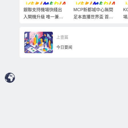
e斥資800
銀聯支持機場快綫出
MCP新都城中心無間
K
港家居
入閘機升級 唯一兼容
足本直播世界盃 首日
場
感應式及二維碼付費
賽事吸過百球迷齊聚
乘車
商場觀賽
上壹篇
今日要闻