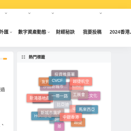
報告
中東投資
亞洲投資
美國納斯達克資本市場
免責聲明
/外匯
數字資產動態
財經秘訣
我要投稿
2024香
熱門標籤
投資推廣署
CVCF
越捷航空
友邦
一帶一路
工展會
透過
ESG
沙田新城市廣場
新鴻基地產
多元文化
數碼港
馬來西亞
新城市廣場
中銀香港
比亞迪
中國電力
HGC環電
越捷
apm
茶
血、