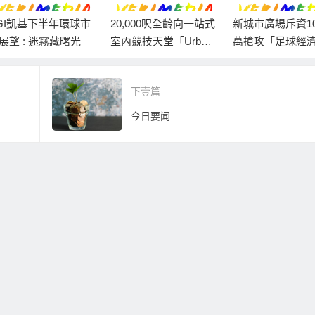
GI凱基下半年環球市
20,000呎全齡向一站式
新城市廣場斥資10
展望 : 迷霧藏曙光
室內競技天堂「Urban
萬搶攻「足球經
Ops 動域空間」Warga
料帶動世界盃期
me 場地登場
流及營業額雙位
下壹篇
幅
今日要闻