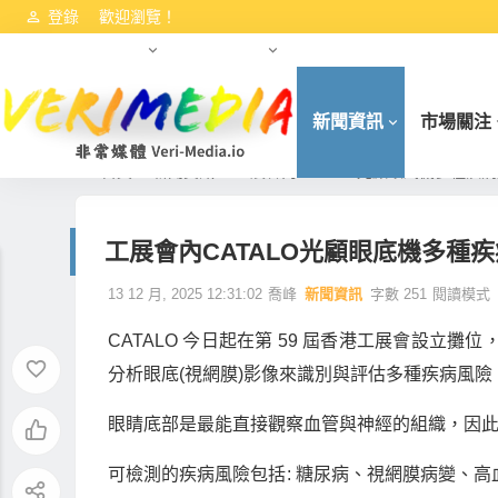
登錄
歡迎瀏覽！
港交所資訊
數字資產動態
HKCEO首份施政報告（2022
新聞資訊
市場關注
首頁
新聞資訊
工展會內CATALO光顧眼底機多種疾
工展會內CATALO光顧眼底機多種
13 12 月, 2025 12:31:02
喬峰
新聞資訊
字數 251
閱讀模式
CATALO
今日起在第
59
屆香港工展會設立攤位
分析眼底
(
視網膜
)
影像來識別與評估多種疾病風險
眼睛底部是最能直接觀察血管與神經的組織，因
可檢測的疾病風險包括
:
糖尿病、視網膜病變、高