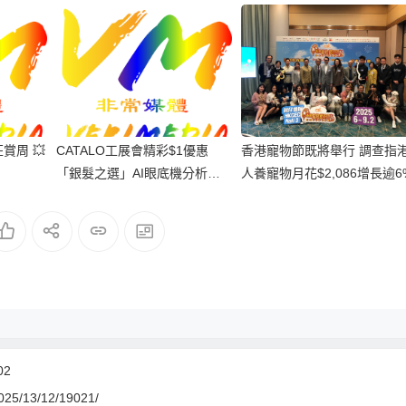
賞周 💥
CATALO工展會精彩$1優惠
香港寵物節既將舉行 調查指
「銀髮之選」AI眼底機分析消
人養寵物月花$2,086增長逾6
費可用以買產品
02
/2025/13/12/19021/