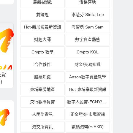
最新&爆款
價格窪地
雙鑰匙
李慧芬 Stella Lee
Hot-新加坡最新資訊
岑智勇 Sam Sam
財經大師
數字資產動態
Crypto 教學
Crypto KOL
合作夥伴
財金/交易知識
狂賞
股票知識
Anson數字資產教學
貨！
柬埔寨房地產
Hot-柬埔寨最新資訊
央行數碼貨幣
數字人民幣-ECNY/DCEP
人民幣資訊
正金證券-市場資訊
港交所資訊
數碼港幣(e-HKD)