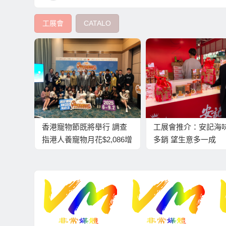
工展會
CATALO
香港寵物節既將舉行 調查
工展會推介：安記海
指港人養寵物月花$2,086增
多銷 望生意多一成
長逾6%