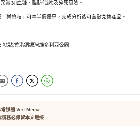
謝異常
(
如血糖、脂肪代謝
)
及猝死風險。
或「樂悠咭」可享半價優惠，完成分析後可全數兌換產品。
天
地點
:
香港銅鑼灣維多利亞公園
常媒體 Veri-Media
載請務必保留本文鏈接