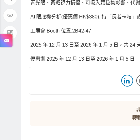
青光眼、黃斑視力損傷、可吸入顆粒物影響、代
AI
眼底機分析
(
優惠價
HK$380),
持「長者卡咭」
工展會
Booth
位置
:2B42-47
2025
年
12
月
13
日至
2026
年
1
月
5
日，共
24
優惠期
:2025
年
12
月
13
日至
2026
年
1
月
5
日
非
轉